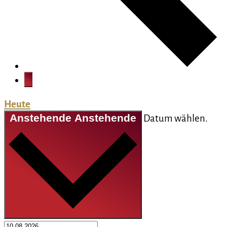
Heute
Anstehende
Anstehende
Datum wählen.