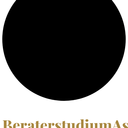
BeraterstudiumAs