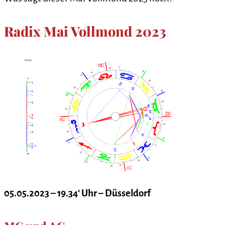
Radix Mai Vollmond 2023
05.05.2023 – 19.34‘ Uhr – Düsseldorf