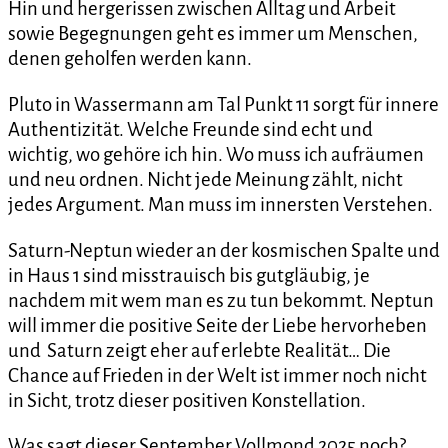
Hin und hergerissen zwischen Alltag und Arbeit
sowie Begegnungen geht es immer um Menschen,
denen geholfen werden kann.
Pluto in Wassermann am Tal Punkt 11 sorgt für innere
Authentizität. Welche Freunde sind echt und
wichtig, wo gehöre ich hin. Wo muss ich aufräumen
und neu ordnen. Nicht jede Meinung zählt, nicht
jedes Argument. Man muss im innersten Verstehen.
Saturn-Neptun wieder an der kosmischen Spalte und
in Haus 1 sind misstrauisch bis gutgläubig, je
nachdem mit wem man es zu tun bekommt. Neptun
will immer die positive Seite der Liebe hervorheben
und Saturn zeigt eher auf erlebte Realität… Die
Chance auf Frieden in der Welt ist immer noch nicht
in Sicht, trotz dieser positiven Konstellation.
Was sagt dieser September Vollmond 2025 noch?