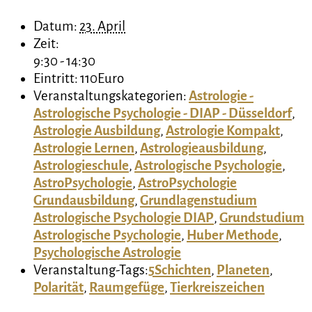
Datum:
23. April
Zeit:
9:30 - 14:30
Eintritt:
110Euro
Veranstaltungskategorien:
Astrologie -
Astrologische Psychologie - DIAP - Düsseldorf
,
Astrologie Ausbildung
,
Astrologie Kompakt
,
Astrologie Lernen
,
Astrologieausbildung
,
Astrologieschule
,
Astrologische Psychologie
,
AstroPsychologie
,
AstroPsychologie
Grundausbildung
,
Grundlagenstudium
Astrologische Psychologie DIAP
,
Grundstudium
Astrologische Psychologie
,
Huber Methode
,
Psychologische Astrologie
Veranstaltung-Tags:
5Schichten
,
Planeten
,
Polarität
,
Raumgefüge
,
Tierkreiszeichen