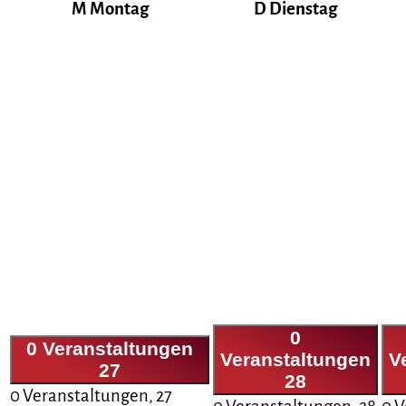
M
Montag
D
Dienstag
0
0 Veranstaltungen
Veranstaltungen
V
27
28
0 Veranstaltungen,
27