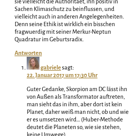
sie vielleicht die Authoritaet, ihn positiv in
Sachen Klimaschutz zu beinflussen, und
vielleicht auch in anderen Angelegenheiten.
Denn seine Ethik ist wirklich ein bisschen
fragwuerdig mit seiner Merkur-Neptun
Quadratur im Geburtsradix.
Antworten
gabriele
sagt:
22. Januar 2017 um 17:30 Uhr
Guter Gedanke, Skorpion am DC lässt ihn
von Außen als Transformator auftreten,
man sieht das in ihm, aber dort ist kein
Planet, daher weiß man nicht, ob und wie
er es umsetzen wird… (Huber-Methode
deutet die Planeten so, wie sie stehen,
keine Umwege).