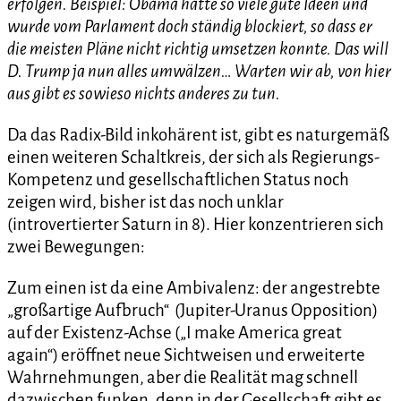
erfolgen. Beispiel: Obama hatte so viele gute Ideen und
wurde vom Parlament doch ständig blockiert, so dass er
die meisten Pläne nicht richtig umsetzen konnte. Das will
D. Trump ja nun alles umwälzen… Warten wir ab, von hier
aus gibt es sowieso nichts anderes zu tun.
Da das Radix-Bild inkohärent ist, gibt es naturgemäß
einen weiteren Schaltkreis, der sich als Regierungs-
Kompetenz und gesellschaftlichen Status noch
zeigen wird, bisher ist das noch unklar
(introvertierter Saturn in 8). Hier konzentrieren sich
zwei Bewegungen:
Zum einen ist da eine Ambivalenz: der angestrebte
„großartige Aufbruch“ (Jupiter-Uranus Opposition)
auf der Existenz-Achse („I make America great
again“) eröffnet neue Sichtweisen und erweiterte
Wahrnehmungen, aber die Realität mag schnell
dazwischen funken, denn in der Gesellschaft gibt es