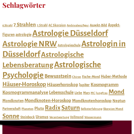
Schlagwörter
7 Strahlen
Aspekt-
Aspekt-Bild
6.Strahl
7.Strahl
AC Skorpion
Ambivalenzfigur
Astrologie Düsseldorf
Figuren
astrologie
Astrologie NRW
Astrologin in
Astrologieschule
Düsseldorf
Astrologische
Astrologische
Lebensberatung
Psychologie
Bewusstsein
Huber-Methode
Chiron
Fische-Mond
Häuser-Horoskop
Häuserhoroskop
Kosmogramm
Jupiter
Mond
Kosmogrammanalyse
Lebensschule
Liebe
Mars
MC Jungfrau
Mondknoten-Horoskop
Mondknotenhoroskop
Mondknoten
Neptun
Radix
Saturn
Pluto
Partnerschaft
Planeten
Selbsterfahrung
Skorpion Mond
Sonne
Uranus
Steinbock
Verantwortung
Vollmond
Wassermann